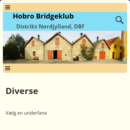
Hobro Bridgeklub
Distrikt Nordjylland, DBf
Diverse
Vælg en underfane